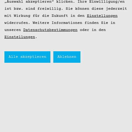
„Auswahl akzeptieren“ klicken. Ihre Einwilligung/en
ist bzw. sind freiwillig. Sie können diese jederzeit
mit Wirkung für die Zukunft in den
Einstellungen
widerrufen. Weitere Informationen finden Sie in
unseren
Datenschutzbestimmungen
oder in den
Einstellungen
.
Alle akzeptieren
Ablehnen
+++ Hobenschnack 4-Gänge-Menü
1x im Monat mit lokalen
Produzenten +++
ANFAHRT