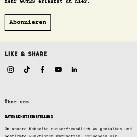
Mehr GUTES erfährst du hier.
Abonnieren
Like & Share
Über uns
Jobs
Datenschutzeinstellung
Kontakt
Um unsere Webseite nutzerfreundlich zu gestalten und
bestimmte Funktionen umzusetzen, verwenden wir