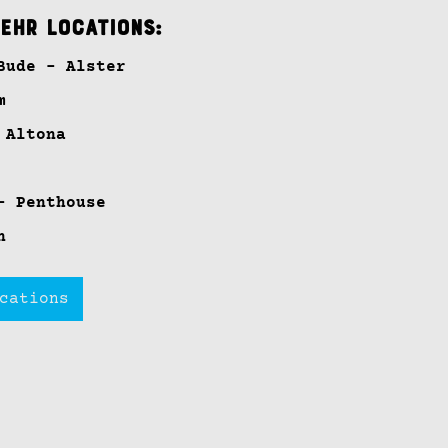
mehr Locations:
Bude - Alster
m
 Altona
- Penthouse
n
cations